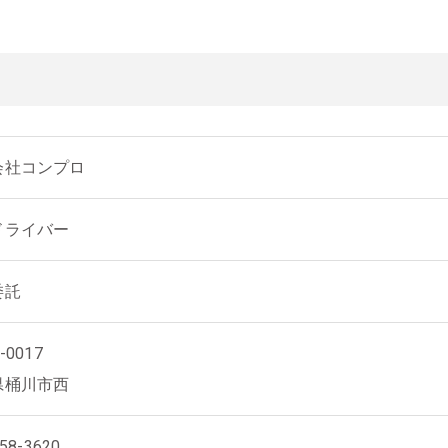
会社コンプロ
ドライバー
委託
-0017
県桶川市西
58-3620