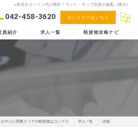
※車両＆ガソリン代が無料！マット・モップ交換の集配（桶川）
042-458-3620
エントリーはこちら
社員紹介
求人一覧
軽貨物攻略ナビ
める人物像
区を中心に関東エリアの軽貨物はコンプロ
求人一覧
詳細