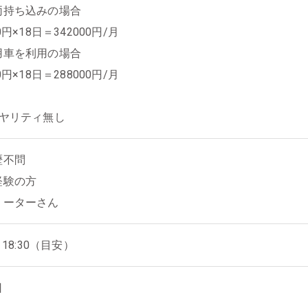
両持ち込みの場合
0円×18日＝342000円/月
用車を利用の場合
0円×18日＝288000円/月
イヤリティ無し
歴不問
経験の方
リーターさん
～18:30（目安）
日