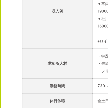
▼車
収入例
1900
▼社
1600
※ロ
・学
求める人材
・未
・フ
勤務時間
7:30
休日休暇
金土