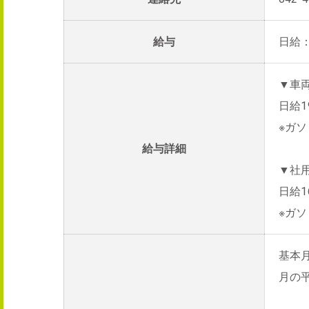
給与
日給：1
▼車
日給1
※ガ
給与詳細
▼社
日給1
※ガ
基本
月の