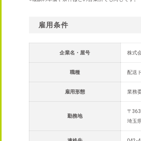
雇用条件
企業名・屋号
株式
職種
配送
雇用形態
業務
〒363
勤務地
埼玉
連絡先
042-4