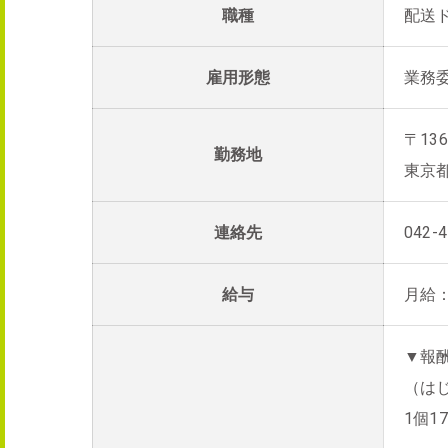
職種
配送
雇用形態
業務
〒136
勤務地
東京
連絡先
042-4
給与
月給：4
▼報
（はじ
1個1