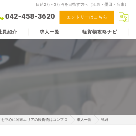
日給2万～3万円を目指す方へ（江東・墨田・台東）
042-458-3620
エントリーはこちら
社員紹介
求人一覧
軽貨物攻略ナビ
める人物像
区を中心に関東エリアの軽貨物はコンプロ
求人一覧
詳細